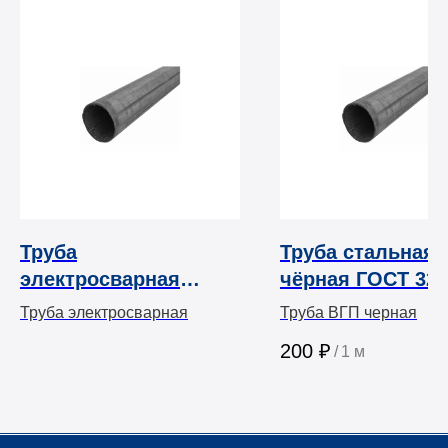
Труба
Труба стальная 
электросварная
чёрная ГОСТ 326
черная ГОСТ 10704-91
Труба электросварная
Труба ВГП черная
200
₽
/
1 м