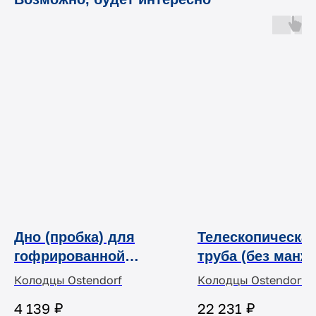
Дно (пробка) для
Телескопическа
гофрированной
труба (без манж
подъемной трубы
в комплекте
Колодцы Ostendorf
Колодцы Ostendorf
(для дренажного
чугунный люк 4
₽
₽
4 139
22 231
колодца, без