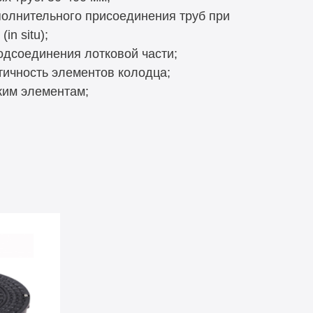
олнительного присоединения труб при
n situ);
одсоединения лотковой части;
тичность элементов колодца;
ким элементам;