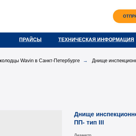
ОТПР
ПРАЙСЫ
ПРАЙСЫ
ТЕХНИЧЕСКАЯ ИНФОРМАЦИЯ
ТЕХНИЧЕСКАЯ ИНФОРМАЦИЯ
 колодцы Wavin в Санкт-Петербурге
→
Днище инспекционно
Днище инспекционно
ПП- тип III
Диаметр