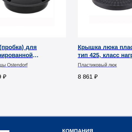
(пробка) для
Крышка люка пла
рированной
тип 425, класс наг
ъемной трубы (для
A15 - 1,5 т (полип
цы Ostendorf
Пластиковый люк
ажного колодца, без
монтаж на подъё
9
₽
8 861
₽
тнения)
трубу без уплотне
КОМПАНИЯ