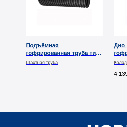
Подъёмная
Дно 
гофрированная труба тип
гоф
315, 425 (полипропилен)
под
Шахтная труба
Колод
дрен
4 13
упло