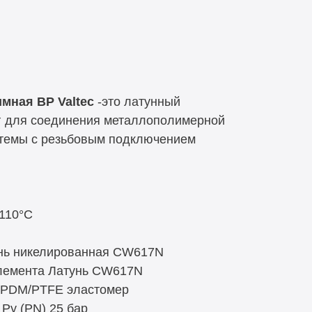
мная ВР Valtec
-это латунный
г для соединения металлополимерной
стемы с резьбовым подключением
+110°C
унь никелированная CW617N
элемента Латунь CW617N
EPDM/PTFE эластомер
Ру (PN) 25 бар