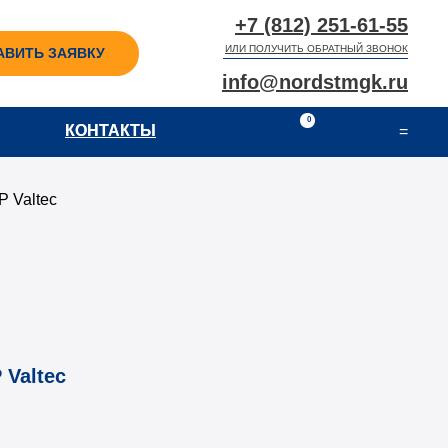
+7 (812) 251-61-55
ИЛИ ПОЛУЧИТЬ ОБРАТНЫЙ ЗВОНОК
АВИТЬ ЗАЯВКУ
info@nordstmgk.ru
0
КОНТАКТЫ
КОНТАКТЫ
=
 Valtec
Valtec