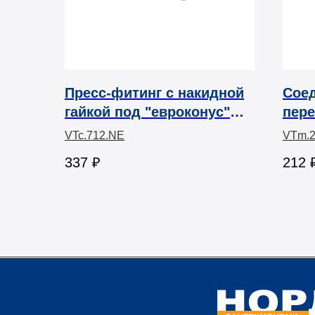
Пресс-фитинг с накидной
Соед
гайкой под "евроконус"
пер
Valtec
резь
VTc.712.NE
VTm.2
337
₽
212