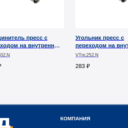
инитель пресс с
Угольник пресс с
еходом на внутреннюю
переходом на вн
бу VTm.202 Valtec
резьбу VTm.252 Va
02.N
VTm.252.N
₽
283
₽
КОМПАНИЯ