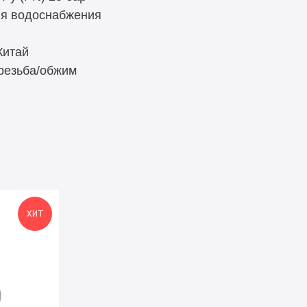
ля водоснабжения
Китай
 резьба/обжим
ХИТ