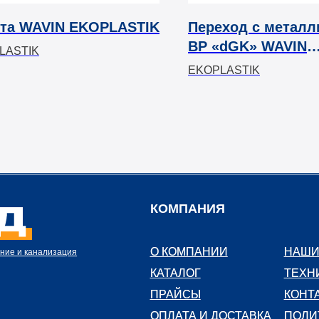
та WAVIN EKOPLASTIK
Переход с металл
ВР «dGK» WAVIN
LASTIK
EKOPLASTIK
EKOPLASTIK
КОМПАНИЯ
О КОМПАНИИ
О КОМПАНИИ
НАШИ
НАШИ
ние и канализация
КАТАЛОГ
КАТАЛОГ
ТЕХН
ТЕХН
ПРАЙСЫ
ПРАЙСЫ
КОНТ
КОНТ
ОПЛАТА И ДОСТАВКА
ОПЛАТА И ДОСТАВКА
ПОЛИ
ПОЛИ