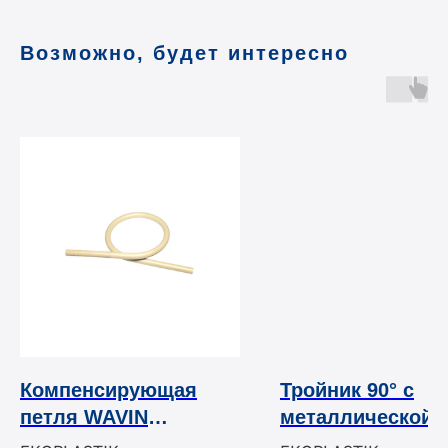
Возможно, будет интересно
Компенсирующая
Тройник 90° с
петля WAVIN
металлической 
EKOPLASTIK
креплением WAV