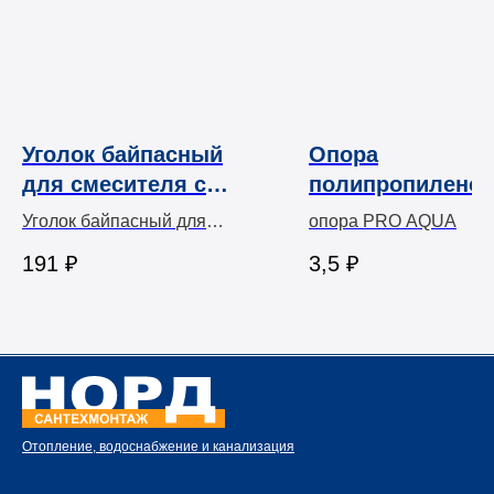
Уголок байпасный
Опора
для смесителя с
полипропиленов
наружной резьбой
PRO AQUA один
Уголок байпасный для
опора PRO AQUA
PRO AQUA
(PP-R)
смесителя с наружной
191
₽
3,5
₽
резьбой
Отопление, водоснабжение и канализация