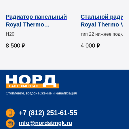
Радиатор панельный
Стальной радиа
Royal Thermo
Royal Thermo VE
HYGIENE H20
COMPACT VC
H20
тип 22 нижнее подклю
8 500
₽
4 000
₽
Отопление, водоснабжение и канализация
+7 (812) 251-61-55
info@nordstmgk.ru