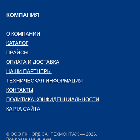
КОМПАНИЯ
О КОМПАНИИ
О КОМПАНИИ
КАТАЛОГ
КАТАЛОГ
ПРАЙСЫ
ПРАЙСЫ
ОПЛАТА И ДОСТАВКА
ОПЛАТА И ДОСТАВКА
НАШИ ПАРТНЕРЫ
НАШИ ПАРТНЕРЫ
ТЕХНИЧЕСКАЯ ИНФОРМАЦИЯ
ТЕХНИЧЕСКАЯ ИНФОРМАЦИЯ
КОНТАКТЫ
КОНТАКТЫ
ПОЛИТИКА КОНФИДЕНЦИАЛЬНОСТИ
ПОЛИТИКА КОНФИДЕНЦИАЛЬНОСТИ
КАРТА САЙТА
КАРТА САЙТА
© ООО ГК НОРД САНТЕХМОНТАЖ — 2026.
Все права защищены.