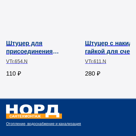
Штуцер для
Штуцер с накид
присоединения
гайкой для счет
шланга латунный
VTr.611
VTr.654.N
VTr.611.N
никелированный ВР
110
₽
280
₽
Valtec
Отопление, водоснабжение и канализация