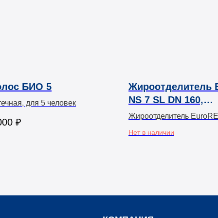
олос БИО 5
Жироотделитель 
NS 7 SL DN 160,
ечная, для 5 человек
сигнал.SET2000,
Жироотделитель EuroRE
000
₽
герметичная кры
Нет в наличии