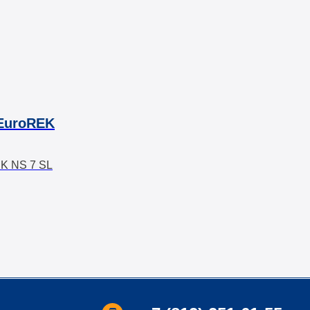
EuroREK
K NS 7 SL
шка