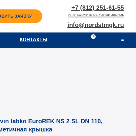
+7 (812) 251-61-55
ИЛИ ПОЛУЧИТЬ ОБРАТНЫЙ ЗВОНОК
АВИТЬ ЗАЯВКУ
info@nordstmgk.ru
0
КОНТАКТЫ
КОНТАКТЫ
=
in labko EuroREK NS 2 SL DN 110,
рметичная крышка