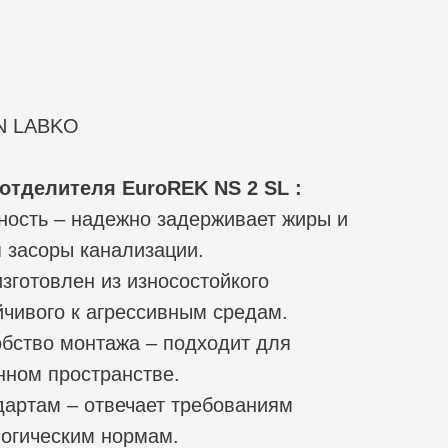
N LABKO
тделителя EuroREK NS 2 SL :
ость – надежно задерживает жиры и
 засоры канализации.
зготовлен из износостойкого
йчивого к агрессивным средам.
обство монтажа – подходит для
нном пространстве.
дартам – отвечает требованиям
огическим нормам.