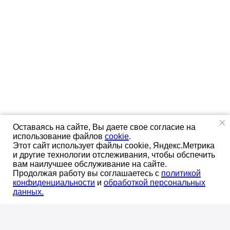
Оставаясь на сайте, Вы даете свое согласие на
использование файлов
cookie
.
Этот сайт использует файлы cookie, Яндекс.Метрика
Оставаясь на сайте, Вы даете свое
и другие технологии отслеживания, чтобы обспечить
согласие
на использование файлов
вам наилучшее обслуживание на сайте.
OK
Продолжая работу вы соглашаетесь с
политикой
cookie
.
конфиденциальноcти
и
обработкой персональных
данных.