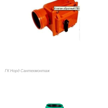
ГК Норд Сантехмонтаж