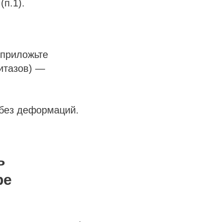
(п.1).
 приложьте
нитазов) —
 без деформаций.
ь
ре