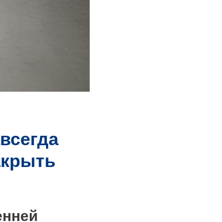
авсегда
акрыть
енней