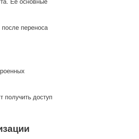
рта. Ее основные
 после переноса
троенных
т получить доступ
изации