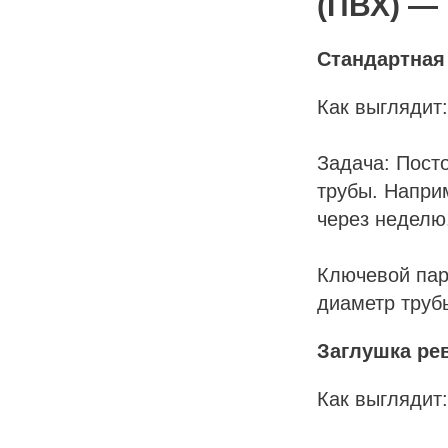
(ПВХ) —
Стандартная 
Как выглядит
Задача: Пост
трубы. Напри
через неделю
Ключевой пар
диаметр труб
НАЯ
Заглушка ре
Как выглядит