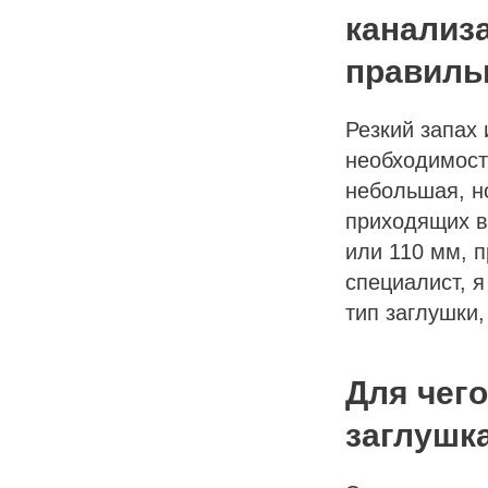
канализа
правиль
А
Резкий запах 
необходимост
небольшая, но
РОВ
приходящих в
или 110 мм, п
специалист, я
тип заглушки,
ТИ
Й
Для чег
заглушк