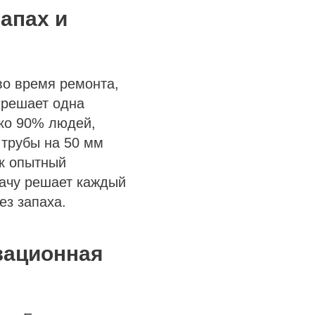
запах и
во время ремонта,
 решает одна
ако 90% людей,
 трубы на 50 мм
ак опытный
дачу решает каждый
ез запаха.
зационная