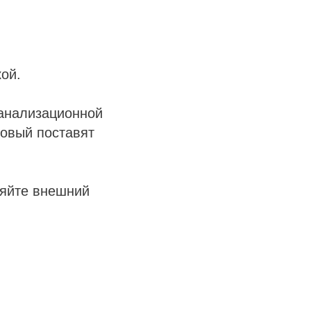
ой.
канализационной
новый поставят
ряйте внешний