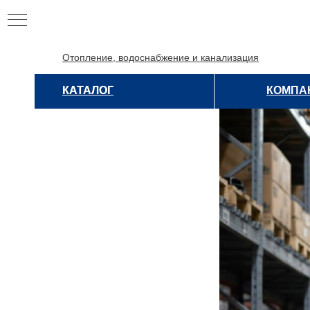
Отопление, водоснабжение и канализация
КАТАЛОГ
КАТАЛОГ
КОМПА
ЦИЯ
ИЯ
НЫЕ
Е
НЫЕ