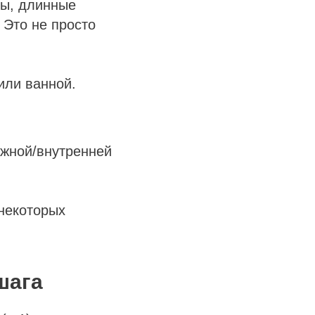
ты, длинные
 Это не просто
или ванной.
ужной/внутренней
 некоторых
шага