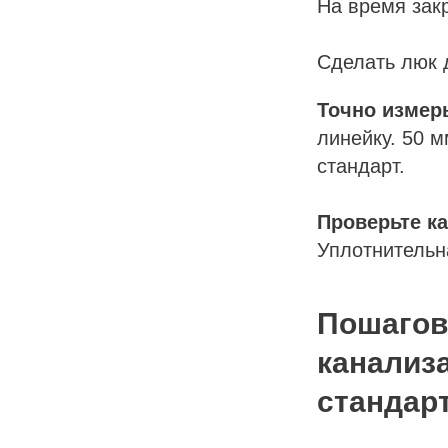
На время закр
Сделать люк 
Точно измер
линейку. 50 м
стандарт.
Проверьте к
Уплотнительн
Пошагова
канализ
стандар