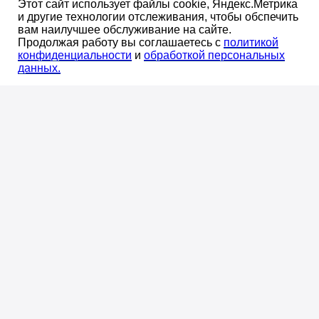
Этот сайт использует файлы cookie, Яндекс.Метрика
Оставаясь на сайте, Вы даете свое
и другие технологии отслеживания, чтобы обспечить
согласие
на использование файлов
вам наилучшее обслуживание на сайте.
OK
Продолжая работу вы соглашаетесь с
политикой
cookie
.
конфиденциальноcти
и
обработкой персональных
данных.
Мы предложим комплектные поставки материалов
и оборудования для систем отопления, водоснабжения
и канализации зданий в масштабах страны.
Оставьте заявку, чтобы получить выгодные условия
сотрудничества!
ОТПРАВИТЬ ЗАЯВКУ