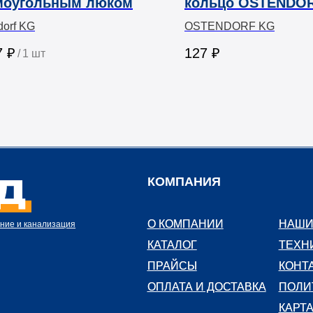
моугольным люком
кольцо OSTENDO
dorf KG
OSTENDORF KG
7
₽
127
₽
/
1 шт
КОМПАНИЯ
О КОМПАНИИ
О КОМПАНИИ
НАШИ
НАШИ
ние и канализация
КАТАЛОГ
КАТАЛОГ
ТЕХН
ТЕХН
ПРАЙСЫ
ПРАЙСЫ
КОНТ
КОНТ
ОПЛАТА И ДОСТАВКА
ОПЛАТА И ДОСТАВКА
ПОЛИ
ПОЛИ
КАРТ
КАРТ