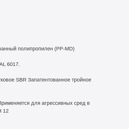
ванный полипропилен (PP-MD)
AL 6017.
тковое SBR Запатентованное тройное
Применяется для агрессивных сред в
H 12