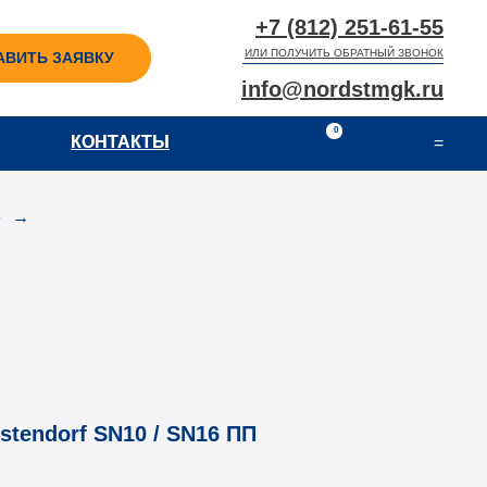
+7 (812) 251-61-55
ИЛИ ПОЛУЧИТЬ ОБРАТНЫЙ ЗВОНОК
АВИТЬ ЗАЯВКУ
info@nordstmgk.ru
0
КОНТАКТЫ
КОНТАКТЫ
=
е
→
tendorf SN10 / SN16 ПП