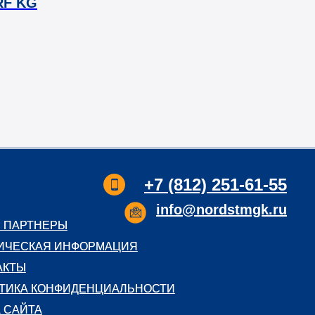
RF KG
+7 (812) 251-61-55
info@nordstmgk.ru
 ПАРТНЕРЫ
 ПАРТНЕРЫ
ИЧЕСКАЯ ИНФОРМАЦИЯ
ИЧЕСКАЯ ИНФОРМАЦИЯ
АКТЫ
АКТЫ
ТИКА КОНФИДЕНЦИАЛЬНОСТИ
ТИКА КОНФИДЕНЦИАЛЬНОСТИ
А САЙТА
А САЙТА