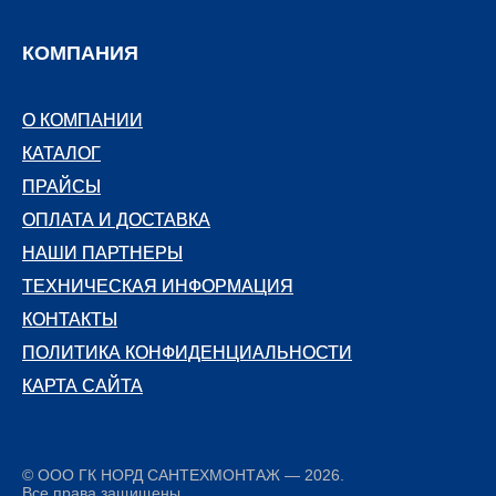
КОМПАНИЯ
О КОМПАНИИ
О КОМПАНИИ
КАТАЛОГ
КАТАЛОГ
ПРАЙСЫ
ПРАЙСЫ
ОПЛАТА И ДОСТАВКА
ОПЛАТА И ДОСТАВКА
НАШИ ПАРТНЕРЫ
НАШИ ПАРТНЕРЫ
ТЕХНИЧЕСКАЯ ИНФОРМАЦИЯ
ТЕХНИЧЕСКАЯ ИНФОРМАЦИЯ
КОНТАКТЫ
КОНТАКТЫ
ПОЛИТИКА КОНФИДЕНЦИАЛЬНОСТИ
ПОЛИТИКА КОНФИДЕНЦИАЛЬНОСТИ
КАРТА САЙТА
КАРТА САЙТА
© ООО ГК НОРД САНТЕХМОНТАЖ — 2026.
Все права защищены.