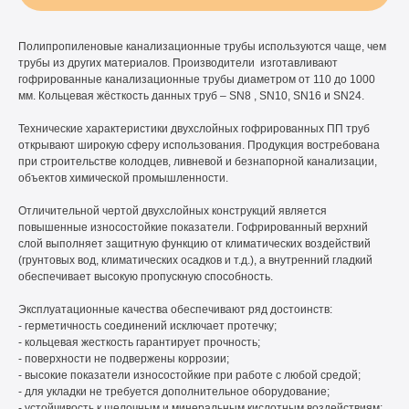
Полипропиленовые канализационные трубы используются чаще, чем
трубы из других материалов. Производители изготавливают
гофрированные канализационные трубы диаметром от 110 до 1000
мм. Кольцевая жёсткость данных труб – SN8 , SN10, SN16 и SN24.
Технические характеристики двухслойных гофрированных ПП труб
открывают широкую сферу использования. Продукция востребована
при строительстве колодцев, ливневой и безнапорной канализации,
объектов химической промышленности.
Отличительной чертой двухслойных конструкций является
повышенные износостойкие показатели. Гофрированный верхний
слой выполняет защитную функцию от климатических воздействий
(грунтовых вод, климатических осадков и т.д.), а внутренний гладкий
обеспечивает высокую пропускную способность.
Эксплуатационные качества обеспечивают ряд достоинств:
- герметичность соединений исключает протечку;
- кольцевая жесткость гарантирует прочность;
- поверхности не подвержены коррозии;
- высокие показатели износостойкие при работе с любой средой;
- для укладки не требуется дополнительное оборудование;
- устойчивость к щелочным и минеральным кислотным воздействиям;