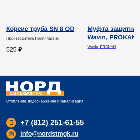
Корсис труба SN 8 OD
Муфта защитная
Wavin, PROKAN 
Производитель Полипластик
наружной
Wavin, PROKAN
525
₽
канализации
Отопление, водоснабжение и канализация
+7 (812) 251-61-55
info@nordstmgk.ru