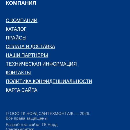
КОМПАНИЯ
О КОМПАНИИ
О КОМПАНИИ
КАТАЛОГ
КАТАЛОГ
ПРАЙСЫ
ПРАЙСЫ
ОПЛАТА И ДОСТАВКА
ОПЛАТА И ДОСТАВКА
НАШИ ПАРТНЕРЫ
НАШИ ПАРТНЕРЫ
ТЕХНИЧЕСКАЯ ИНФОРМАЦИЯ
ТЕХНИЧЕСКАЯ ИНФОРМАЦИЯ
КОНТАКТЫ
КОНТАКТЫ
ПОЛИТИКА КОНФИДЕНЦИАЛЬНОСТИ
ПОЛИТИКА КОНФИДЕНЦИАЛЬНОСТИ
КАРТА САЙТА
КАРТА САЙТА
© ООО ГК НОРД САНТЕХМОНТАЖ — 2026.
Все права защищены.
Разработка сайта: ГК Норд
Сантехмонтаж