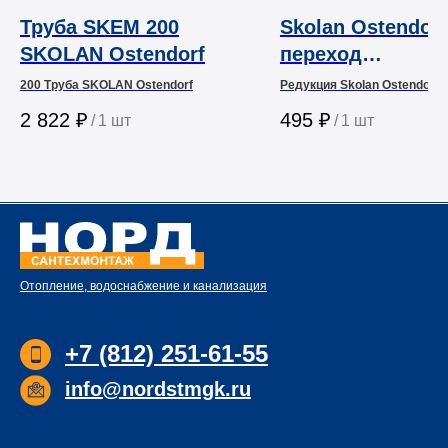
Труба SKEM 200
Skolan Ostendorf
SKOLAN Ostendorf
переход
эксцентрически
200 Труба SKOLAN Ostendorf
Редукция Skolan Ostendorf
(редукция)
2 822
₽
495
₽
/
1 шт
/
1 шт
Отопление, водоснабжение и канализация
+7 (812) 251-61-55
info@nordstmgk.ru