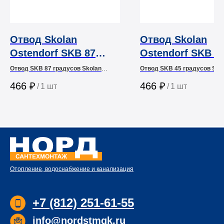
Отвод Skolan
Отвод Skolan
Ostendorf SKB 87
Ostendorf SKB 4
градусов
градусов
Отвод SKB 87 градусов Skolan
Отвод SKB 45 градусов Sko
Ostendorf
Ostendorf
466
₽
466
₽
/
1 шт
/
1 шт
Отопление, водоснабжение и канализация
+7 (812) 251-61-55
info@nordstmgk.ru