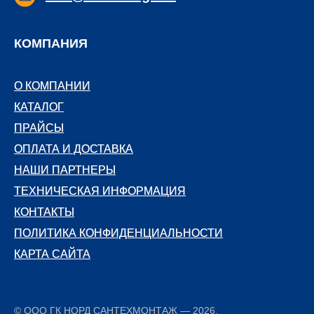
КОМПАНИЯ
О КОМПАНИИ
О КОМПАНИИ
КАТАЛОГ
КАТАЛОГ
ПРАЙСЫ
ПРАЙСЫ
ОПЛАТА И ДОСТАВКА
ОПЛАТА И ДОСТАВКА
НАШИ ПАРТНЕРЫ
НАШИ ПАРТНЕРЫ
ТЕХНИЧЕСКАЯ ИНФОРМАЦИЯ
ТЕХНИЧЕСКАЯ ИНФОРМАЦИЯ
КОНТАКТЫ
КОНТАКТЫ
ПОЛИТИКА КОНФИДЕНЦИАЛЬНОСТИ
ПОЛИТИКА КОНФИДЕНЦИАЛЬНОСТИ
КАРТА САЙТА
КАРТА САЙТА
© ООО ГК НОРД САНТЕХМОНТАЖ — 2026.