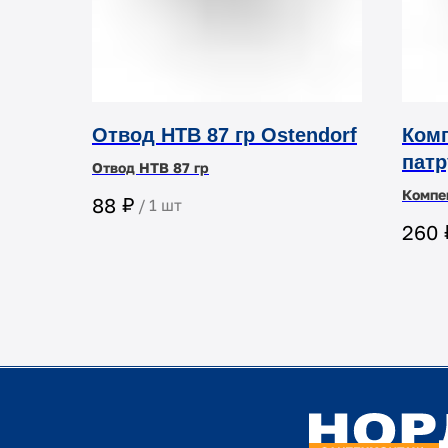
Отвод HTB 87 гр Ostendorf
Ком
патр
Отвод HTB 87 гр
Компе
₽
88
/
1 шт
Ком
260
патр
Oste
для 
лине
сист
кана
из п