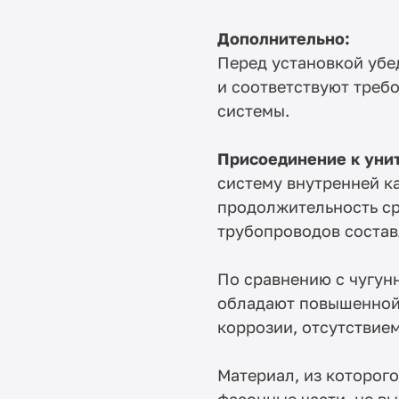
Дополнительно:
Перед установкой убе
и соответствуют треб
системы.
Присоединение к унит
систему внутренней к
продолжительность с
трубопроводов составл
По сравнению с чугу
обладают повышенной 
коррозии, отсутствием
Материал, из которог
фасонные части, не в