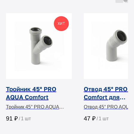
ХИТ
Тройник 45° PRO
Отвод 45° PRO 
AQUA Comfort
Comfort для
внутренней
Тройник 45° PRO AQUA
Отвод 45° PRO AQUA
канализации
Comfort
Comfort
91
₽
47
₽
/
1 шт
/
1 шт
(диаметры 50, 75
мм)