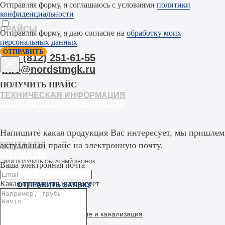
Отправляя форму, я соглашаюсь с условиями
политики
конфиденциальности
ПРАЙСЫ
Отправляя форму, я даю согласие на
обработку моих
ПРАЙСЫ
персональных данных
=
ОТПРАВИТЬ
+7 (812) 251-61-55
info@nordstmgk.ru
ПОЛУЧИТЬ ПРАЙС
ТЕХНИЧЕСКАЯ ИНФОРМАЦИЯ
ТЕХНИЧЕСКАЯ ИНФОРМАЦИЯ
Напишите какая продукция Вас интересует, мы пришлем
актуальный прайс на электронную почту.
КОНТАКТЫ
КОНТАКТЫ
ИЛИ ПОЛУЧИТЬ ОБРАТНЫЙ ЗВОНОК
Ваша электронная почта
Какая продукция интересует
ОТПРАВИТЬ ЗАЯВКУ
Отопление, водоснабжение и канализация