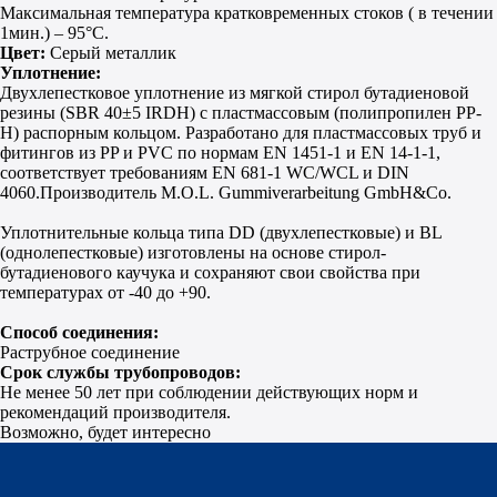
Максимальная температура кратковременных стоков ( в течении
1мин.) – 95°С.
Цвет:
Серый металлик
Уплотнение:
Двухлепестковое уплотнение из мягкой стирол бутадиеновой
резины (SBR 40±5 IRDH) с пластмассовым (полипропилен PP-
H) распорным кольцом. Разработано для пластмассовых труб и
фитингов из PP и PVC по нормам EN 1451-1 и EN 14-1-1,
соответствует требованиям EN 681-1 WC/WCL и DIN
4060.Производитель M.O.L. Gummiverarbeitung GmbH&Co.
Уплотнительные кольца типа DD (двухлепестковые) и BL
(однолепестковые) изготовлены на основе стирол-
бутадиенового каучука и сохраняют свои свойства при
температурах от -40 до +90.
Способ соединения:
Раструбное соединение
Срок службы трубопроводов:
Не менее 50 лет при соблюдении действующих норм и
рекомендаций производителя.
Возможно, будет интересно