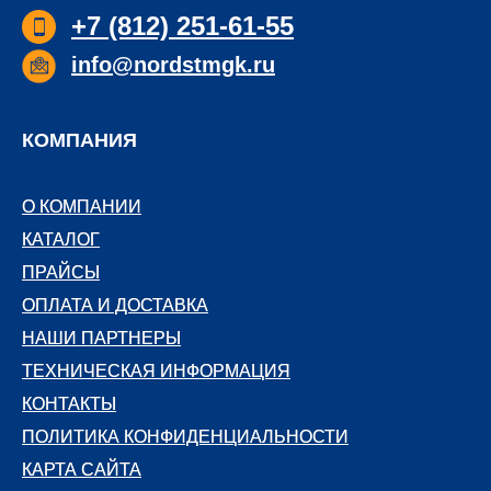
+7 (812) 251-61-55
полипропилена,
устойчивого к
info@nordstmgk.ru
механическим наг
и агрессивным сре
КОМПАНИЯ
О КОМПАНИИ
О КОМПАНИИ
КАТАЛОГ
КАТАЛОГ
ПРАЙСЫ
ПРАЙСЫ
ОПЛАТА И ДОСТАВКА
ОПЛАТА И ДОСТАВКА
НАШИ ПАРТНЕРЫ
НАШИ ПАРТНЕРЫ
ТЕХНИЧЕСКАЯ ИНФОРМАЦИЯ
ТЕХНИЧЕСКАЯ ИНФОРМАЦИЯ
КОНТАКТЫ
КОНТАКТЫ
ПОЛИТИКА КОНФИДЕНЦИАЛЬНОСТИ
ПОЛИТИКА КОНФИДЕНЦИАЛЬНОСТИ
КАРТА САЙТА
КАРТА САЙТА