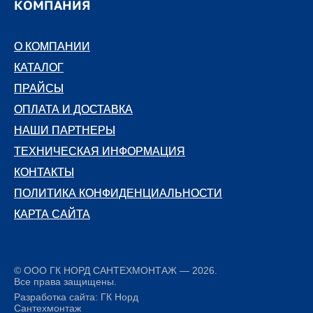
КОМПАНИЯ
О КОМПАНИИ
О КОМПАНИИ
КАТАЛОГ
КАТАЛОГ
ПРАЙСЫ
ПРАЙСЫ
ОПЛАТА И ДОСТАВКА
ОПЛАТА И ДОСТАВКА
НАШИ ПАРТНЕРЫ
НАШИ ПАРТНЕРЫ
ТЕХНИЧЕСКАЯ ИНФОРМАЦИЯ
ТЕХНИЧЕСКАЯ ИНФОРМАЦИЯ
КОНТАКТЫ
КОНТАКТЫ
ПОЛИТИКА КОНФИДЕНЦИАЛЬНОСТИ
ПОЛИТИКА КОНФИДЕНЦИАЛЬНОСТИ
КАРТА САЙТА
КАРТА САЙТА
© ООО ГК НОРД САНТЕХМОНТАЖ — 2026.
Все права защищены.
Разработка сайта: ГК Норд
Сантехмонтаж