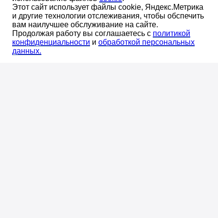
Этот сайт использует файлы cookie, Яндекс.Метрика
Оставаясь на сайте, Вы даете свое
и другие технологии отслеживания, чтобы обспечить
согласие
на использование файлов
вам наилучшее обслуживание на сайте.
OK
Продолжая работу вы соглашаетесь с
политикой
cookie
.
конфиденциальноcти
и
обработкой персональных
данных.
Мы предложим комплектные поставки материалов
и оборудования для систем отопления, водоснабжения
и канализации зданий в масштабах страны.
Оставьте заявку, чтобы получить выгодные условия
сотрудничества!
ОТПРАВИТЬ ЗАЯВКУ