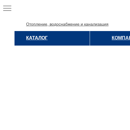
Отопление, водоснабжение и канализация
КАТАЛОГ
КАТАЛОГ
КОМПА
ЦИЯ
ИЯ
НЫЕ
Е
НЫЕ