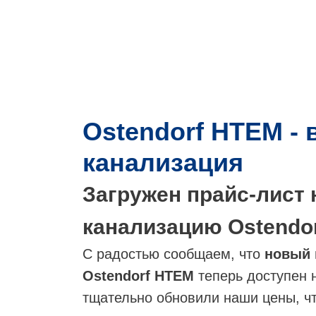
А
Ostendorf НТЕМ -
РОВ
канализация
Загружен прайс-лист
ТИ
Й
канализацию Ostendo
С радостью сообщаем, что
новый 
Ostendorf НТЕМ
теперь доступен
тщательно обновили наши цены, ч