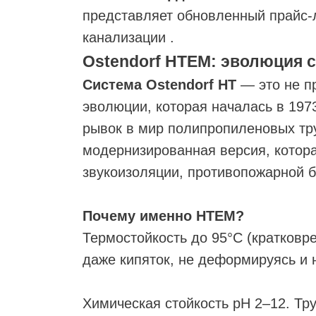
представляет обновленный прайс-
канализации .
ННЫ
Ostendorf HTEM: эволюция 
Система Ostendorf HT
— это не п
эволюции, которая началась в 197
рывок в мир полипропиленовых тр
модернизированная версия, котор
звукоизоляции, противопожарной б
Почему именно HTEM?
Термостойкость до 95°C (кратковр
даже кипяток, не деформируясь и н
Химическая стойкость pH 2–12. Тр