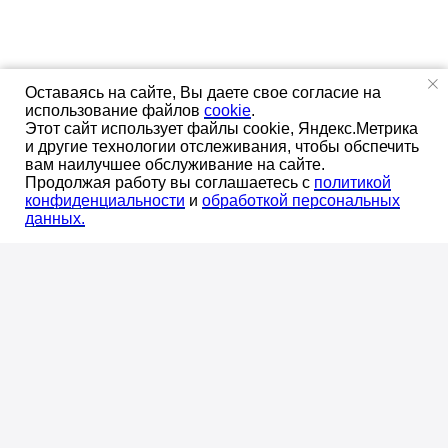
Оставаясь на сайте, Вы даете свое согласие на
использование файлов
cookie
.
Этот сайт использует файлы cookie, Яндекс.Метрика
Оставаясь на сайте, Вы даете свое
и другие технологии отслеживания, чтобы обспечить
согласие
на использование файлов
вам наилучшее обслуживание на сайте.
OK
Продолжая работу вы соглашаетесь с
политикой
cookie
.
конфиденциальноcти
и
обработкой персональных
данных.
Мы предложим комплектные поставки материалов
и оборудования для систем отопления, водоснабжения
и канализации зданий в масштабах страны.
Оставьте заявку, чтобы получить выгодные условия
сотрудничества!