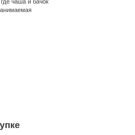
где чаша и бачок
занимаемая
упке