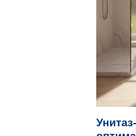
 И
РУБЫ
РУБЫ
Унитаз
РУБЫ
оптима