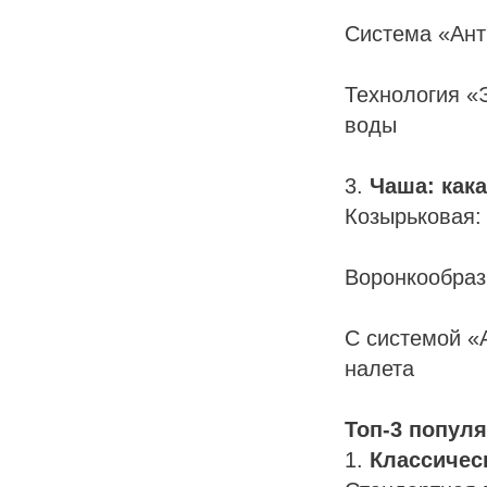
Система «Ант
Технология «
воды
3.
Чаша: как
Козырьковая:
Воронкообраз
С системой «
НАЯ
налета
Топ-3 попул
1.
Классичес