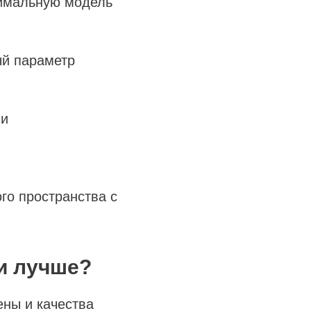
имальную модель
ый параметр
ли
го пространства с
и лучше?
ены и качества