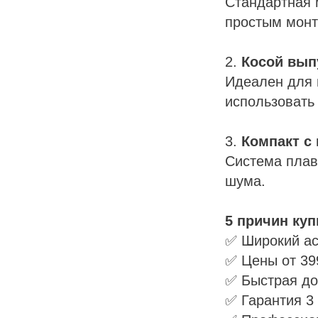
Стандартная 
простым мон
ННЫ
2.
Косой вып
Идеален для 
использовать
3.
Компакт с
Система плав
шума.
5 причин куп
✅ Широкий ас
✅ Цены от 39
✅ Быстрая до
✅ Гарантия 3