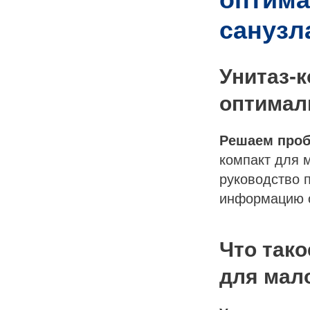
EC
санузл
ГИ
Ы
Унитаз-к
ЕНИЯ
оптимал
Решаем проб
компакт для 
руководство 
информацию о
и
Что тако
для мал
ВЫЕ