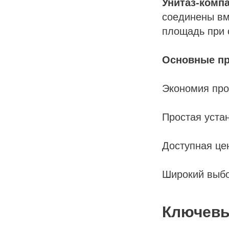
Унитаз-комп
соединены вм
площадь при 
А
Основные пр
Экономия про
РОВ
Простая уста
Доступная це
ТИ
Й
Широкий выбо
Ключевы