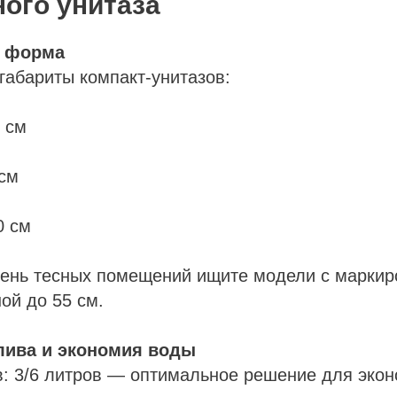
ного унитаза
и форма
габариты компакт-унитазов:
 см
 см
0 см
чень тесных помещений ищите модели с маркиро
ой до 55 см.
лива и экономия воды
: 3/6 литров — оптимальное решение для эко