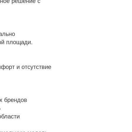
ьное решение с
ально
ой площади.
форт и отсутствие
х брендов
%
области