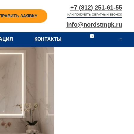
+7 (812) 251-61-55
ИЛИ ПОЛУЧИТЬ ОБРАТНЫЙ ЗВОНОК
ПРАВИТЬ ЗАЯВКУ
info@nordstmgk.ru
0
АЦИЯ
АЦИЯ
КОНТАКТЫ
КОНТАКТЫ
=