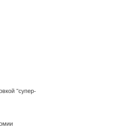
вкой "супер-
номии