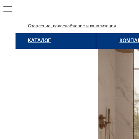
Отопление, водоснабжение и канализация
КАТАЛОГ
КАТАЛОГ
КОМПА
ЦИЯ
ИЯ
НЫЕ
Е
НЫЕ