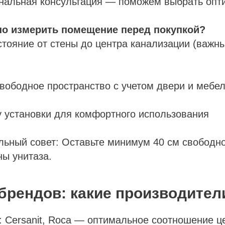
альная консультация — поможем выбрать опт
но измерить помещение перед покупкой?
стояние от стены до центра канализации (важн
вободное пространство с учетом двери и мебе
у установки для комфортного использования
ьный совет: Оставьте минимум 40 см свободно
ны унитаза.
 брендов: какие производител
: Cersanit, Roca — оптимальное соотношение ц