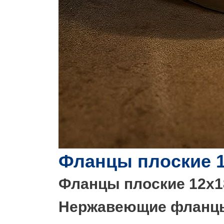
А
РОВ
ТИ
Й
Фланцы плоские 1
Фланцы плоские 12х1
Нержавеющие фланцы