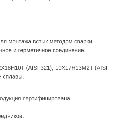
ля монтажа встык методом сварки,
ное и герметичное соединение.
Х18Н10Т (AISI 321), 10Х17Н13М2Т (AISI
е сплавы.
родукция сертифицирована.
редников.